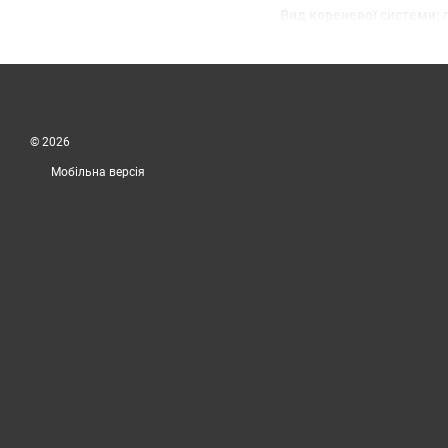
Вид кореневої системи:
п
Сприятливі умови розвит
Особливості:
не любить 
Використання в дизайні:
Контейнер:
С3
Країна вирощування:
Укр
© 2026
Мобільна версія