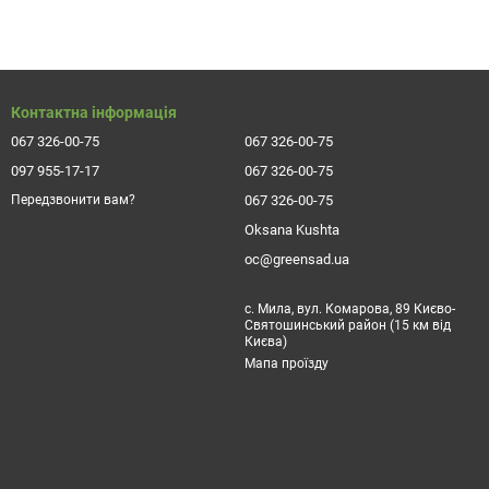
жку. Потребує сонячному відкритому місці.
Контактна інформація
067 326-00-75
067 326-00-75
097 955-17-17
067 326-00-75
067 326-00-75
Передзвонити вам?
Oksana Kushta
oc@greensad.ua
с. Мила, вул. Комарова, 89 Києво-
Святошинський район (15 км від
Києва)
Мапа проїзду