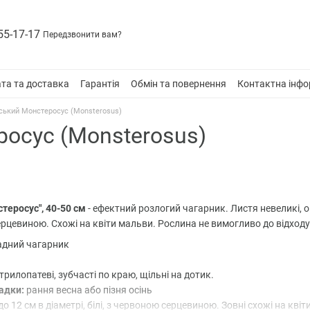
55-17-17
Передзвонити вам?
та та доставка
Гарантія
Обмін та повернення
Контактна інфо
йський Монстеросус (Monsterosus)
росус (Monsterosus)
стеросус", 40-50 см
- ефектний розлогий чагарник. Листя невеликі, ов
 серцевиною. Схожі на квіти мальви. Рослина не вимогливо до відходу
адний чагарник
 трилопатеві, зубчасті по краю, щільні на дотик.
адки:
рання весна або пізня осінь
до 12 см в діаметрі, білі, з червоною серцевиною. Зовні схожі на кві