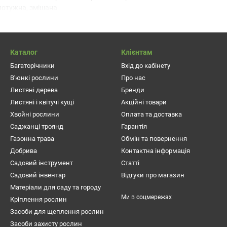
отужна, змішана
ку:
віддає перевагу родючу багату грунт, не перезволожену і не ва
перезволоження.
використовується в одиночних посадках, на газоні.
Каталог
Клієнтам
аїна.
Багаторічники
Вхід до кабінету
В'юнкі рослини
Про нас
Листяні дерева
Бренди
Листяні і квітучі кущі
Акційні товари
Хвойні рослини
Оплата та доставка
Саджанці троянд
Гарантія
Газонна трава
Обмін та повернення
Добрива
Контактна інформація
Садовий інструмент
Статті
Садовий інвентар
Відгуки про магазин
Матеріали для саду та городу
Ми в соцмережах
Кріплення рослин
Засоби для щеплення рослин
Засоби захисту рослин