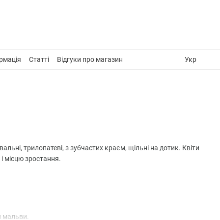
рмація
Статті
Відгуки про магазин
Укр
альні, трилопатеві, з зубчастих краєм, щільні на дотик. Квіти
 і місцю зростання.
ти мальви.