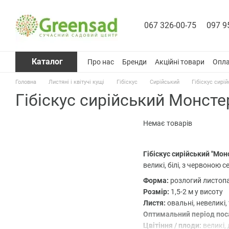
Перейти до основного контенту
067 326-00-75
097 9
Каталог
Про нас
Бренди
Акційні товари
Опла
Головна
Листяні і квітучі кущі
Гібіскус
Сирійський
Гібіскус сирі
Гібіскус сирійський Монсте
Немає товарів
Гібіскус сирійський "Мон
великі, білі, з червоною
Форма:
розлогий листоп
Розмір:
1,5-2 м у висоту
Листя:
овальні, невеликі,
Оптимальний період пос
Цвітіння / плоди:
великі, 