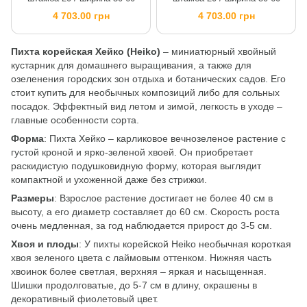
4 703.00 грн
4 703.00 грн
Пихта корейская Хейко (
Heiko
)
– миниатюрный хвойный
кустарник для домашнего выращивания, а также для
озеленения городских зон отдыха и ботанических садов. Его
стоит купить для необычных композиций либо для сольных
посадок. Эффектный вид летом и зимой, легкость в уходе –
главные особенности сорта.
Форма
: Пихта Хейко – карликовое вечнозеленое растение с
густой кроной и ярко-зеленой хвоей. Он приобретает
раскидистую подушковидную форму, которая выглядит
компактной и ухоженной даже без стрижки.
Размеры
: Взрослое растение достигает не более 40 см в
высоту, а его диаметр составляет до 60 см. Скорость роста
очень медленная, за год наблюдается прирост до 3-5 см.
Хвоя и плоды
: У пихты корейской Heiko необычная короткая
хвоя зеленого цвета с лаймовым оттенком. Нижняя часть
хвоинок более светлая, верхняя – яркая и насыщенная.
Шишки продолговатые, до 5-7 см в длину, окрашены в
декоративный фиолетовый цвет.