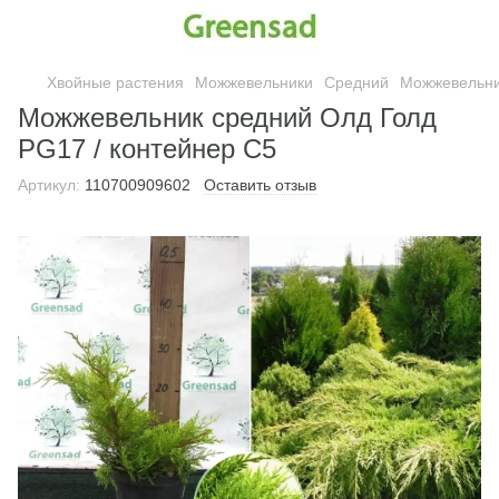
Хвойные растения
Можжевельники
Средний
Можжевельник
Можжевельник средний Олд Голд
PG17 / контейнер C5
Артикул:
110700909602
Оставить отзыв