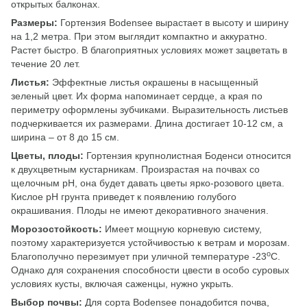
открытых балконах.
Размеры:
Гортензия Bodensee вырастает в высоту и ширину
на 1,2 метра. При этом выглядит компактно и аккуратно.
Растет быстро. В благоприятных условиях может зацветать в
течение 20 лет.
Листья:
Эффектные листья окрашены в насыщенный
зеленый цвет. Их форма напоминает сердце, а края по
периметру оформлены зубчиками. Выразительность листьев
подчеркивается их размерами. Длина достигает 10-12 см, а
ширина – от 8 до 15 см.
Цветы, плоды:
Гортензия крупнолистная Боденси относится
к двухцветным кустарникам. Произрастая на почвах со
щелочным рН, она будет давать цветы ярко-розового цвета.
Кислое рН грунта приведет к появлению голубого
окрашивания. Плоды не имеют декоративного значения.
Морозостойкость:
Имеет мощную корневую систему,
поэтому характеризуется устойчивостью к ветрам и морозам.
о
Благополучно перезимует при уличной температуре -23
С.
Однако для сохранения способности цвести в особо суровых
условиях кусты, включая саженцы, нужно укрыть.
Выбор почвы:
Для сорта Bodensee понадобится почва,