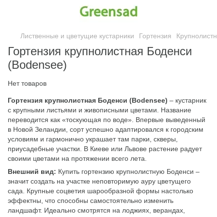
Лиственные и цветущие кустарники
Гортензия
Крупнолист
Гортензия крупнолистная Боденси
(Bodensee)
Нет товаров
Гортензия крупнолистная Боденси (Bodensee)
– кустарник
с крупными листьями и живописными цветами. Название
переводится как «тоскующая по воде». Впервые выведенный
в Новой Зеландии, сорт успешно адаптировался к городским
условиям и гармонично украшает там парки, скверы,
приусадебные участки. В Киеве или Львове растение радует
своими цветами на протяжении всего лета.
Внешний вид:
Купить гортензию крупнолистную Боденси –
значит создать на участке неповторимую ауру цветущего
сада. Крупные соцветия шарообразной формы настолько
эффектны, что способны самостоятельно изменить
ландшафт. Идеально смотрятся на лоджиях, верандах,