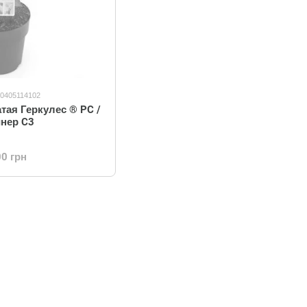
10405114102
тая Геркулес ® PC /
йнер C3
00 грн