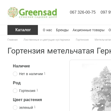
Перейти к основному контенту
067 326-00-75
097 9
Каталог
О нас
Бренды
Акционные товары
О
Главная
Лиственные и цветущие кустарники
Гортензия
Метельчата
Гортензия метельчатая Гер
Наличие
1
Нет в наличии
Род
1
Гортензия
Цвет растения
1
зеленый